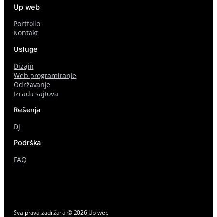
Up web
Portfolio
Kontakt
Usluge
Dizajn
Web programiranje
Održavanje
Izrada sajtova
Rešenja
DJ
Podrška
FAQ
Sva prava zadržana ©
2026
Up web