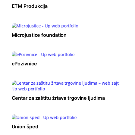
ETM Produkcija
Microjustice foundation
ePozivnice
Centar za zaštitu žrtava trgovine ljudima
Union šped