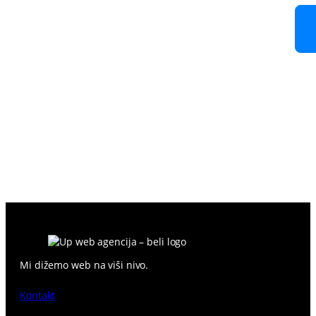
Besplatna procena vašeg
budućeg web sajta.
Niste sigurni odakle da počnete?
Popunite kratak formular ili nas kontaktirajte direktno.
Mi dižemo web na viši nivo.
Kontakt